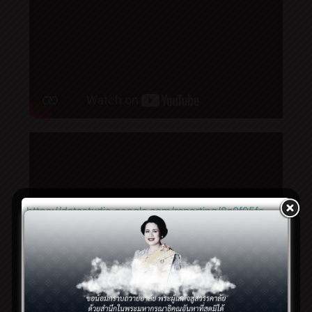
https://datastudio.google.com/reporting/8a0f95fa-
7fff-4301-a497-790371fbfb9a