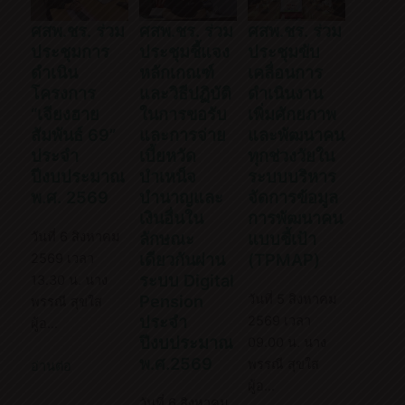
ศสพ.ชร. ร่วม
ศสพ.ชร. ร่วม
ศสพ.ชร. ร่วม
ประชุมการ
ประชุมชี้แจง
ประชุมขับ
ดำเนิน
หลักเกณฑ์
เคลื่อนการ
โครงการ
และวิธีปฏิบัติ
ดำเนินงาน
“เจียงฮาย
ในการขอรับ
เพิ่มศักยภาพ
สัมพันธ์ 69”
และการจ่าย
และพัฒนาคน
ประจำ
เบี้ยหวัด
ทุกช่วงวัยใน
ปีงบประมาณ
บำเหน็จ
ระบบบริหาร
พ.ศ. 2569
บำนาญและ
จัดการข้อมูล
เงินอื่นใน
การพัฒนาคน
วันที่ 6 สิงหาคม
ลักษณะ
แบบชี้เป้า
เดียวกันผ่าน
(TPMAP)
2569 เวลา
ระบบ Digital
13.30 น. นาง
Pension
วันที่ 5 สิงหาคม
พรรณี สุขใส
ประจำ
2569 เวลา
ผู้อ…
ปีงบประมาณ
09.00 น. นาง
พ.ศ.2569
พรรณี สุขใส
อ่านต่อ
ผู้อ…
วันที่ 6 สิงหาคม