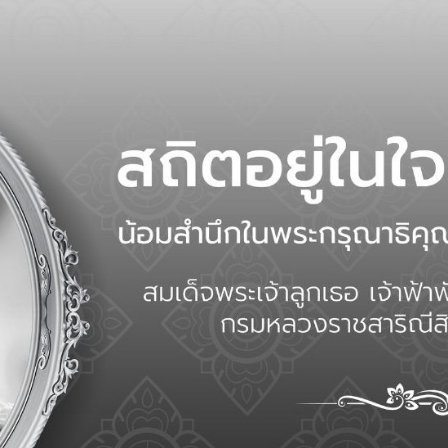
ที่สูงพะเยา
@ประชาสัมพ
ละพัฒนาอาชีพการเกษตร จังหวัดพะเย
เลขที่ 124 หมู่ที่ 6 ตำบลผาช้างน้อย อำเภอปง จังหวัดพะเยา 5614