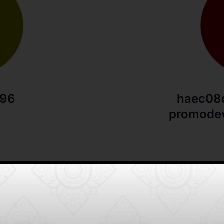
096
haec08
promode