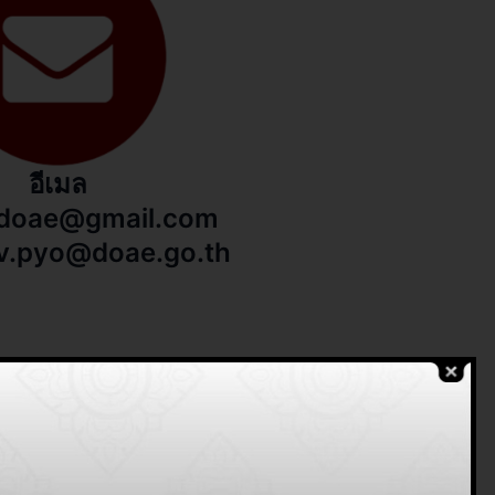
อีเมล
doae@gmail.com
v.pyo@doae.go.th