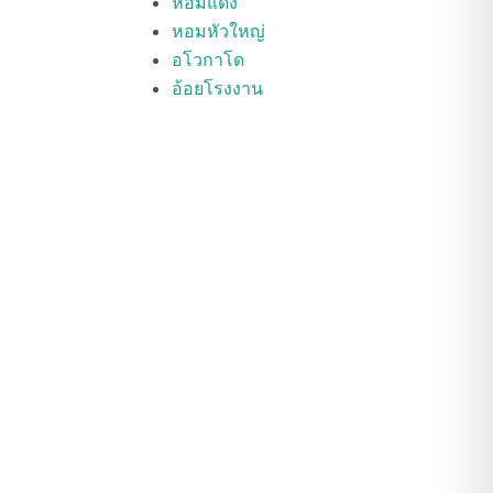
หอมแดง
หอมหัวใหญ่
อโวกาโด
อ้อยโรงงาน