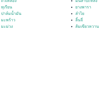
ถั่วเหลือง
มันสำปะหลัง
ทุเรียน
ยางพารา
ปาล์มน้ำมัน
ลำไย
มะพร้าว
ลิ้นจี่
มะม่วง
ส้มเขียวหวาน