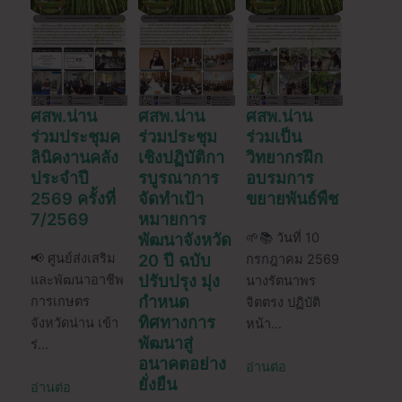
ศสพ.น่าน
ศสพ.น่าน
ศสพ.น่าน
ร่วมประชุมค
ร่วมประชุม
ร่วมเป็น
ลินิคงานคลัง
เชิงปฏิบัติกา
วิทยากรฝึก
ประจำปี
รบูรณาการ
อบรมการ
2569 ครั้งที่
จัดทำเป้า
ขยายพันธ์พืช
7/2569
หมายการ
พัฒนาจังหวัด
🌱📚 วันที่ 10
📢 ศูนย์ส่งเสริม
20 ปี ฉบับ
กรกฎาคม 2569
ปรับปรุง มุ่ง
และพัฒนาอาชีพ
นางรัตนาพร
กำหนด
การเกษตร
จิตตรง ปฏิบัติ
ทิศทางการ
จังหวัดน่าน เข้า
หน้า…
พัฒนาสู่
ร่…
อนาคตอย่าง
อ่านต่อ
ยั่งยืน
อ่านต่อ