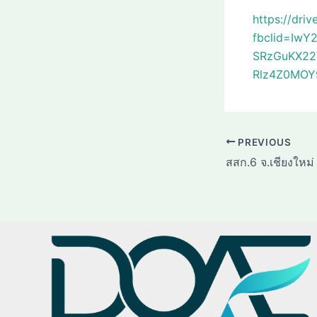
https://dr
fbclid=Iw
SRzGuKX22
Rlz4Z0MOY
PREVIOUS