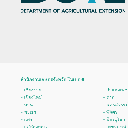
สำนักงานเกษตรจังหวัด ในเขต 6
- เชียงราย
- กำแพงเพช
-
เชียงใหม่
- ตาก
- น่าน
- นครสวรรค
- พะเยา
- พิจิตร
- แพร่
- พิษณุโลก
- แม่ฮ่องสอน
- เพชรบูรณ์