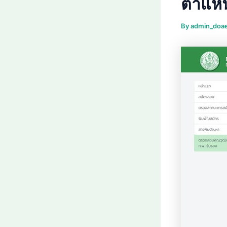
ตำแหน
By
admin_doa