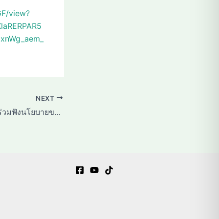
GF/view?
XlaRERPAR5
NxnWg_aem_
NEXT
สสก.6 จ.เชียงใหม่ ร่วมฟังนโยบายของรองนายกรัฐมนตรี ในโอกาสครอบ 58 ปี กรมส่งเสริมการเกษตร