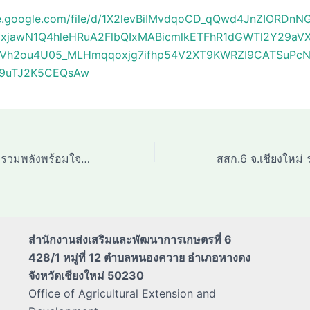
ive.google.com/file/d/1X2levBiIMvdqoCD_qQwd4JnZIORDnN
Y2xjawN1Q4hleHRuA2FlbQIxMABicmlkETFhR1dGWTl2Y29aV
Vh2ou4U05_MLHmqqoxjg7ifhp54V2XT9KWRZI9CATSuPc
9uTJ2K5CEQsAw
สสก.6 จ.เชียงใหม่ รวมพลังพร้อมใจกันร่วมทำกิจกรรมจิตอาสาบำเพ็ญสาธารณประโยชน์ถวายพระราชกุศลเนื่องใน
สำนักงานส่งเสริมและพัฒนาการเกษตรที่ 6
428/1 หมู่ที่ 12 ตำบลหนองควาย อำเภอหางดง
จังหวัดเชียงใหม่ 50230
Office of Agricultural Extension and