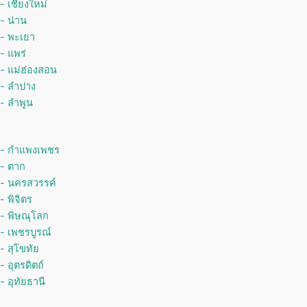
-
เชียงใหม่
- น่าน
- พะเยา
- แพร่
- แม่ฮ่องสอน
- ลำปาง
- ลำพูน
- กำแพงเพชร
- ตาก
- นครสวรรค์
- พิจิตร
- พิษณุโลก
- เพชรบูรณ์
- สุโขทัย
- อุตรดิตถ์
- อุทัยธานี