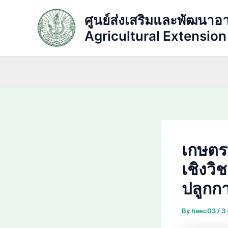
Skip
ศูนย์ส่งเสริมและพัฒนาอ
to
content
Agricultural Extensio
เกษตรท
เชิงว
ปลูกกา
By
haec03
/
3