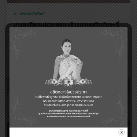
ข่าวประชาสัมพันธ์
เกษตรที่สูงแม่ฮ่องสอน เข้าอบรมเสริมทักษะพี่
เลี้ยงนักส่งเสริม ยกระดับเกษตรมูลค่าสูงด้วย
เทคโนโลยีและนวัตกรรม BCG
haec06
/
15 มิถุนายน 2026
วันที่ ๓-๕ มิถุนายน