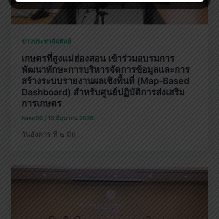
ข่าวประชาสัมพันธ์
เกษตรที่สูงแม่ฮ่องสอน เข้าร่วมอบรมการ
พัฒนาทักษะการบริหารจัดการข้อมูลและการ
สร้างระบบรายงานผลเชิงพื้นที่ (Map-Based
Dashboard) สำหรับศูนย์ปฏิบัติการส่งเสริม
การเกษตร
haec06
/
15 มิถุนายน 2026
วันอังคาร ที่ ๒ มิถุ