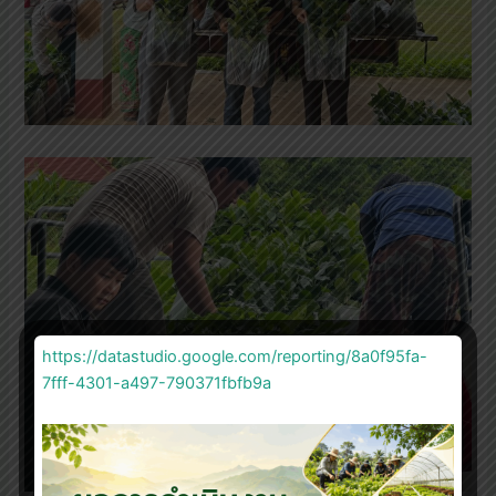
https://datastudio.google.com/reporting/8a0f95fa-
7fff-4301-a497-790371fbfb9a